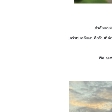
กำลังมองห
ครัวทะเลจันผา คือร้านที่ค
We serv