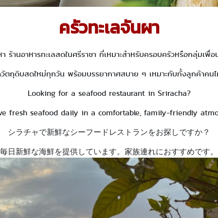
ครัวทะเลจันผา
า ร้านอาหารทะเลสดในศรีราชา ที่เหมาะสำหรับครอบครัวหรือกลุ่มเพื่อนอ
ัดวัตถุดิบสดใหม่ทุกวัน พร้อมบรรยากาศสบาย ๆ เหมาะกับทั้งลูกค้าคนไท
Looking for a seafood restaurant in Sriracha?
e fresh seafood daily in a comfortable, family-friendly atm
シラチャで新鮮なシーフードレストランをお探しですか？
毎日新鮮な海鮮を提供しています。家族連れにおすすめです。